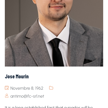
Jose Mourin
Novembre 8, 1962
antimo@fc-srl.net
It is a long established fact that a reader will be