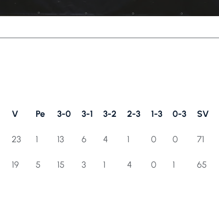
V
Pe
3-0
3-1
3-2
2-3
1-3
0-3
SV
V
Pe
3-0
3-1
3-2
2-3
1-3
0-3
SV
23
1
13
6
4
1
0
0
71
19
5
15
3
1
4
0
1
65