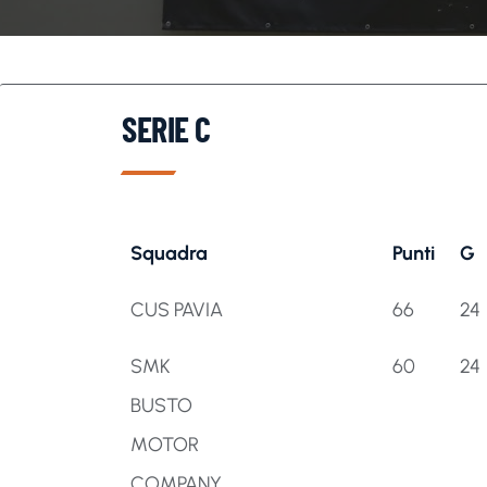
SERIE C
Squadra
Punti
G
Squadra
Punti
G
CUS PAVIA
66
24
SMK
60
24
BUSTO
MOTOR
COMPANY