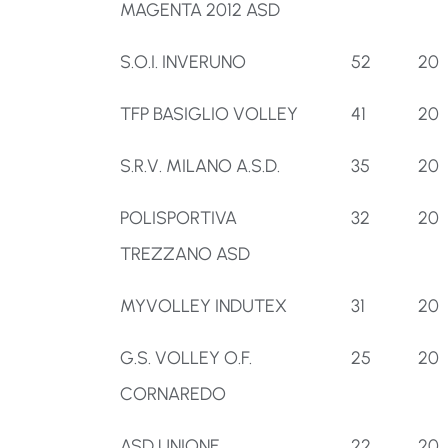
MAGENTA 2012 ASD
S.O.I. INVERUNO
52
20
TFP BASIGLIO VOLLEY
41
20
S.R.V. MILANO A.S.D.
35
20
POLISPORTIVA
32
20
TREZZANO ASD
MYVOLLEY INDUTEX
31
20
G.S. VOLLEY O.F.
25
20
CORNAREDO
ASD UNIONE
22
20