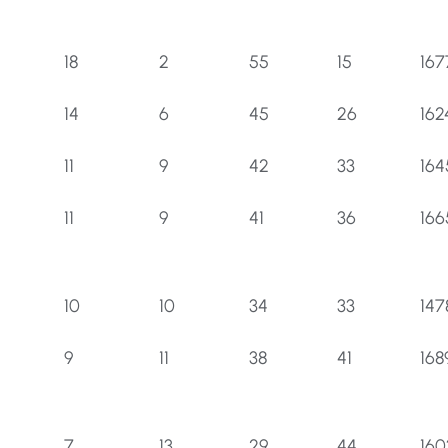
18
2
55
15
167
14
6
45
26
162
11
9
42
33
164
11
9
41
36
166
10
10
34
33
147
9
11
38
41
168
7
13
29
44
160