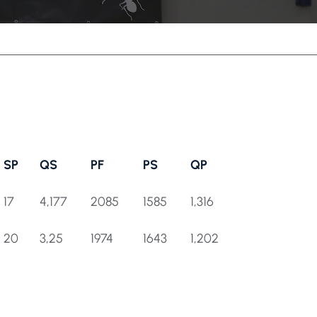
SP
QS
PF
PS
QP
SP
QS
PF
PS
QP
17
4,177
2085
1585
1,316
20
3,25
1974
1643
1,202