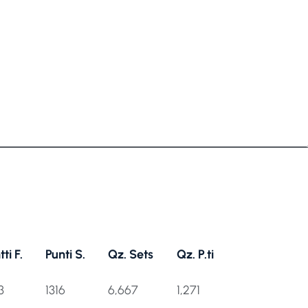
ti F.
Punti S.
Qz. Sets
Qz. P.ti
ti F.
Punti S.
Qz. Sets
Qz. P.ti
3
1316
6,667
1,271