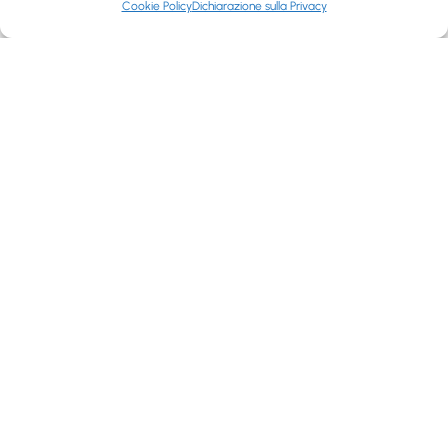
Cookie Policy
Dichiarazione sulla Privacy
Via P. Giovanni XXⅢ°, 20080 Cisliano MI