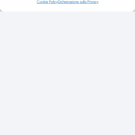
Cookie Policy
Dichiarazione sulla Privacy
Via P. Giovanni XXⅢ°, 20080 Cisliano MI